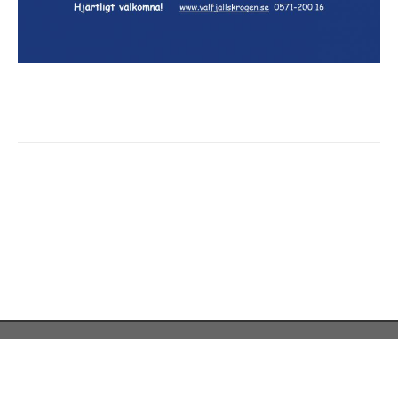
Telefon:
0104012779
Mail:
info@valfjallskrogen.se