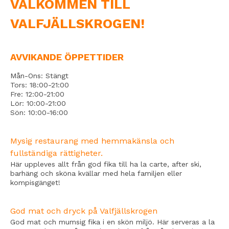
VÄLKOMMEN TILL
VALFJÄLLSKROGEN!
AVVIKANDE ÖPPETTIDER
Mån-Ons: Stängt
Tors: 18:00-21:00
Fre: 12:00-21:00
Lör: 10:00-21:00
Sön: 10:00-16:00
Mysig restaurang med hemmakänsla och
fullständiga rättigheter.
Här uppleves allt från god fika till ha la carte, after ski,
barhäng och sköna kvällar med hela familjen eller
kompisgänget!
God mat och dryck på Valfjällskrogen
God mat och mumsig fika i en skön miljö. Här serveras a la