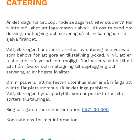
CATERING
Är det dags för bröllop, födelsedagsfest eller student? Har
ni inte möjlighet att laga maten själva? Låt oss ta hand om
dukning, matlagning och servering så att ni kan ägna er åt
själva firandet.
Valfjällskrogen har stor erfarenhet av catering och vet vad
som behövs för att göra en tillställning lyckad. Vi vill att er
fest ska bli så lyckad som möjligt. Därför ser vi alltid till att
allt från råvaror och matlagning till uppläggning och
servering är av högsta kvalitet.
Om ni planerar att ha festen utomhus eller är så många att
ni inte får plats inomhus så är det inga problem.
Valfjällskrogen hyr ut partytält som är perfekta för alla
sorters tillställningar.
Ring oss gärna för mer information
0571-30 300
Kontakta oss för mer information!